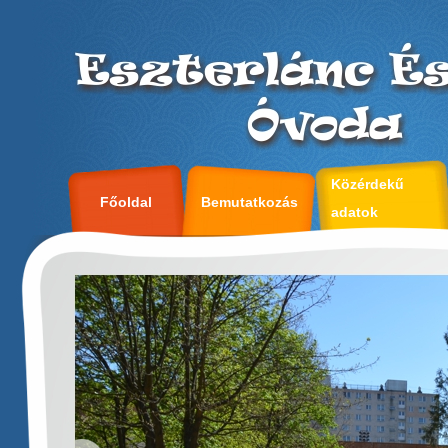
Közérdekű
Főoldal
Bemutatkozás
adatok