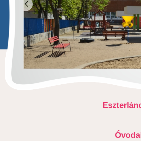
Eszterlánc
Óvodai