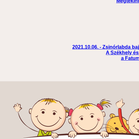
Megtekin
2021.10.06. - Zsinórlabda b
A Székhely és
a Fatum